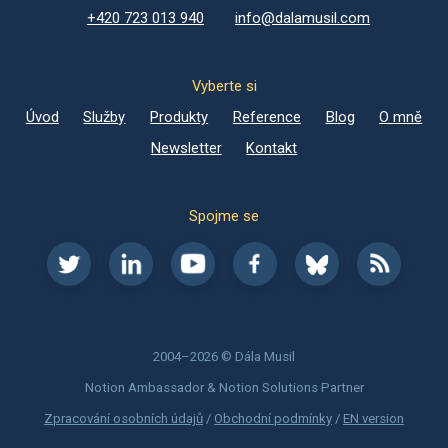
+420 723 013 940
info@dalamusil.com
Vyberte si
Úvod
Služby
Produkty
Reference
Blog
O mně
Newsletter
Kontakt
Spojme se
2004–2026 © Dála Musil
Notion Ambassador & Notion Solutions Partner
Zpracování osobních údajů
/
Obchodní podmínky
/
EN version