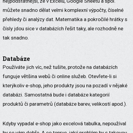
nejpodstatnější, že v Excelu, Google Sheetu a spol.
můžete snadno dělat velmi komplexní výpočty, číselné
přehledy či analýzy dat. Matematika a pokročilé hrátky s
čísly jdou sice v databázích řešit taky, ale rozhodně ne
tak snadno.
Databáze
Používáte jich víc, než tušíte, protože na databázích
funguje většina webů či online služeb. Otevřete-li si
kterýkoliv e-shop, jeho produkty jsou na pozadí v nějaké
databázi. Samostatná bude i databáze kategorií
produktů či parametrů (databáze barev, velikostí apod.).
Kdyby vypadal e-shop jako excelová tabulka, nepoužíval
by se vám dobře. A co teprve, jaký problém by s takovou