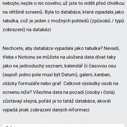
nebojte, nejde o nic nového, už jste to viděli před chvilkou
na většině screenů. Byla to databáze, která vypadala jako
tabulka, což je jeden z možných pohledů (způsobů / typů
zobrazení) na databázi.
Nechcete, aby databáze vypadala jako tabulka? Nevadí,
třeba v Notionu se můžete na uložená data dívat taky
jako na jednoduchý seznam, kalendář či časovou osu
(aspoň jedno pole musí být Datum), galerii, kanban,
otázky formuláře nebo graf. Celkové výsledky osob na
screenu níže? Všechna data na pozadí (osoby i čísla)
zůstávají stejná, pořád je to tatáž databáze, akorát
vypadá jinak zobrazení daných informací.