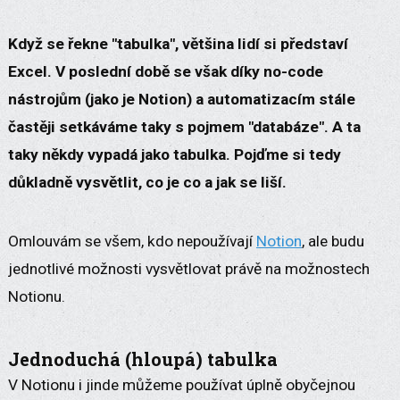
Když se řekne "tabulka", většina lidí si představí
Excel. V poslední době se však díky no-code
nástrojům (jako je Notion) a automatizacím stále
častěji setkáváme taky s pojmem "databáze". A ta
taky někdy vypadá jako tabulka. Pojďme si tedy
důkladně vysvětlit, co je co a jak se liší.
Omlouvám se všem, kdo nepoužívají
Notion
, ale budu
jednotlivé možnosti vysvětlovat právě na možnostech
Notionu.
Jednoduchá (hloupá) tabulka
V Notionu i jinde můžeme používat úplně obyčejnou