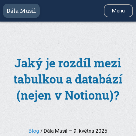
Dála Musil
Menu
Služby
Videokurz
Produkty
Jaký je rozdíl mezi
Reference
tabulkou a databází
Blog
Newsletter
(nejen v Notionu)?
O mně
Kontakt
Blog
/ Dála Musil – 9. května 2025