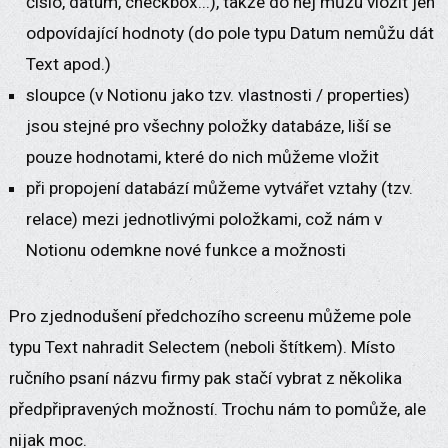
číslo, datum, checkbox...), takže do něj můžu vložit jen
odpovídající hodnoty (do pole typu Datum nemůžu dát
Text apod.)
sloupce (v Notionu jako tzv. vlastnosti / properties)
jsou stejné pro všechny položky databáze, liší se
pouze hodnotami, které do nich můžeme vložit
při propojení databází můžeme vytvářet vztahy (tzv.
relace) mezi jednotlivými položkami, což nám v
Notionu odemkne nové funkce a možnosti
Pro zjednodušení předchozího screenu můžeme pole
typu Text nahradit Selectem (neboli štítkem). Místo
ručního psaní názvu firmy pak stačí vybrat z několika
předpřipravených možností. Trochu nám to pomůže, ale
nijak moc.