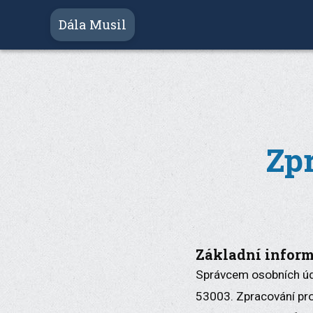
Dála Musil
Zp
Základní infor
Správcem osobních úda
53003. Zpracování pro