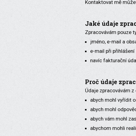
Kontaktovat mě může
Jaké údaje zpr
Zpracovávám pouze ty 
jméno, e-mail a obsa
e-mail při přihlášen
navíc fakturační úd
Proč údaje zpr
Údaje zpracovávám z
abych mohl vyřídit 
abych mohl odpověd
abych vám mohl zasí
abychom mohli reali