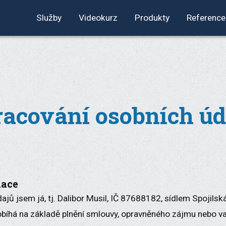
Služby
Videokurz
Produkty
Reference
racování osobních úd
mace
jů jsem já, tj. Dalibor Musil, IČ 87688182, sídlem Spojilsk
bíhá na základě plnění smlouvy, opravněného zájmu nebo v