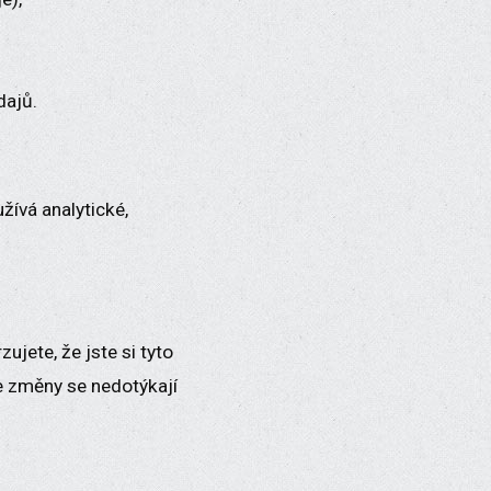
dajů.
ívá analytické,
jete, že jste si tyto
le změny se nedotýkají