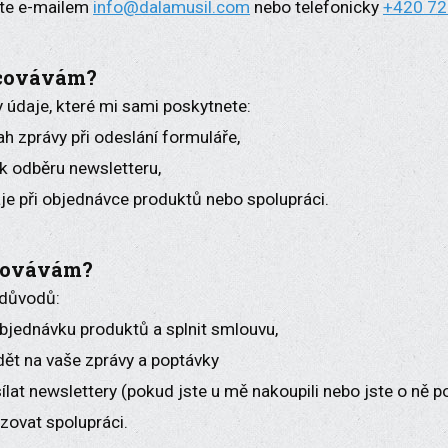
te e-mailem
info@dalamusil.com
nebo telefonicky
+420 72
acovávám?
údaje, které mi sami poskytnete:
h zprávy při odeslání formuláře,
í k odběru newsletteru,
aje při objednávce produktů nebo spolupráci.
acovávám?
 důvodů:
objednávku produktů a splnit smlouvu,
ět na vaše zprávy a poptávky
lat newslettery (pokud jste u mě nakoupili nebo jste o ně po
zovat spolupráci.