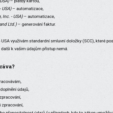
- USA)
– platby kartou,
 - USA)
– automatizace,
, Inc. - USA)
– automatizace,
and Ltd.)
– generování faktur.
o USA využívám standardní smluvní doložky (SCC), které pos
 další k vašim údajům přístup nemá.
práva?
pracovávám,
 doplnění údajů,
zpracování,
i zpracování,
o přenositelnost údajů (v případech, kdy to zákon umožňuj