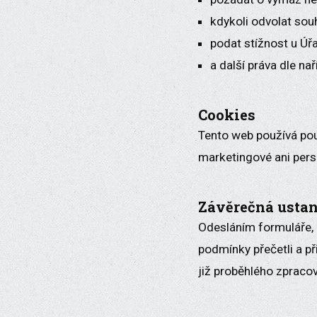
kdykoli odvolat sou
podat stížnost u Úř
a další práva dle n
Cookies
Tento web používá pou
marketingové ani pers
Závěrečná usta
Odesláním formuláře, 
podmínky přečetli a p
již proběhlého zpracov