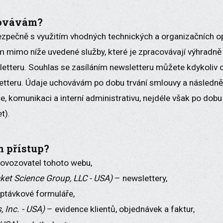
covávám?
pečně s využitím vhodných technických a organizačních opa
 mimo níže uvedené služby, které je zpracovávají výhradně 
etteru. Souhlas se zasíláním newsletteru můžete kdykoliv o
etteru. Údaje uchovávám po dobu trvání smlouvy a následn
e, komunikaci a interní administrativu, nejdéle však po dob
t).
 přístup?
rovozovatel tohoto webu,
ket Science Group, LLC - USA)
– newslettery,
ptávkové formuláře,
, Inc. - USA)
– evidence klientů, objednávek a faktur,