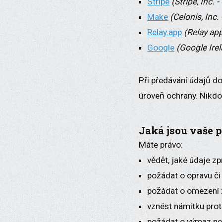
Stripe
(Stripe, Inc. 
Make
(Celonis, Inc.
Relay.app
(Relay app
Google
(Google Irel
Při předávání údajů d
úroveň ochrany. Nikdo
Jaká jsou vaše 
Máte právo:
vědět, jaké údaje z
požádat o opravu či
požádat o omezení 
vznést námitku prot
požádat o výmaz neb