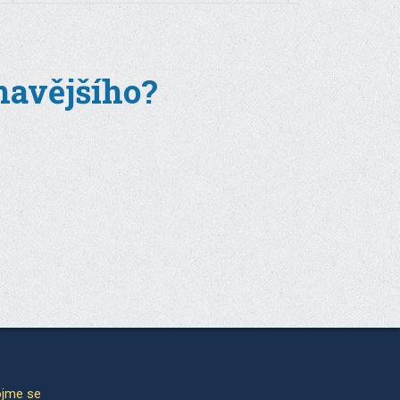
ímavějšího?
jme se