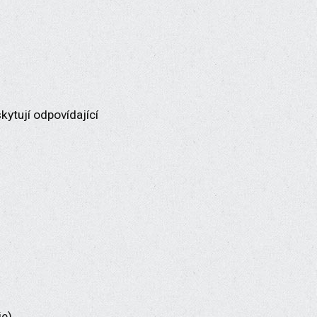
kytují odpovídající
e),