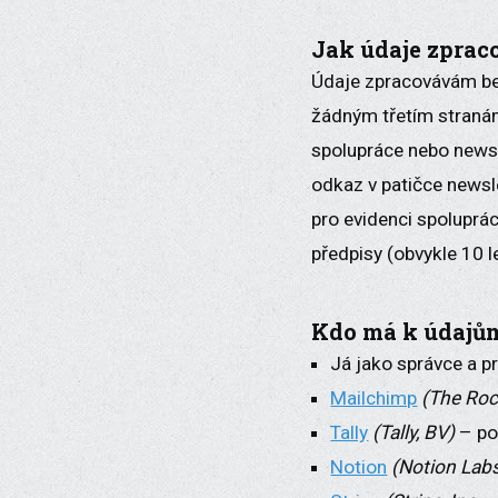
Jak údaje zpra
Údaje zpracovávám bez
žádným třetím stranám
spolupráce nebo newsl
odkaz v patičce newsl
pro evidenci spoluprác
předpisy (obvykle 10 le
Kdo má k údajům
Já jako správce a p
Mailchimp
(The Roc
Tally
(Tally, BV)
– po
Notion
(Notion Labs