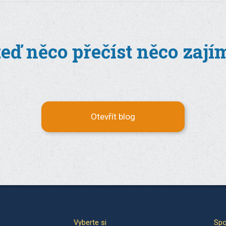
teď něco přečíst něco zaj
Otevřít blog
Vyberte si
Spo