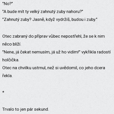
"No?"
"A bude mít ty velký zahnutý zuby nahoru?"
"Zahnutý zuby? Jasně, když vydržíš, budou i zuby."
Otec zabraný do příprav vůbec nepostřehl, že se k nim
něco blíží.
"Nene, já čekat nemusím, já už ho vidím!" vykřikla radostí
holčička.
Otec na chvilku ustrnul, než si uvědomil, co jeho dcera
řekla.
*
Trvalo to jen pár sekund.