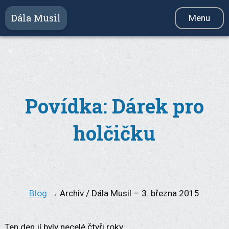
Dála Musil
Menu
Služby
Videokurz
Produkty
Povídka: Dárek pro
Reference
holčičku
Blog
Newsletter
O mně
Kontakt
Blog
→ Archiv / Dála Musil – 3. března 2015
Ten den jí byly necelé čtyři roky.