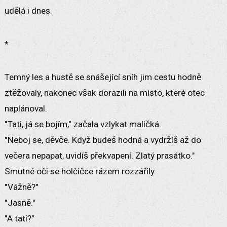
udělá i dnes.
*
Temný les a hustě se snášející sníh jim cestu hodně
ztěžovaly, nakonec však dorazili na místo, které otec
naplánoval.
"Tati, já se bojím," začala vzlykat maličká.
"Neboj se, děvče. Když budeš hodná a vydržíš až do
večera nepapat, uvidíš překvapení. Zlatý prasátko."
Smutné oči se holčičce rázem rozzářily.
"Vážně?"
"Jasně."
"A tati?"