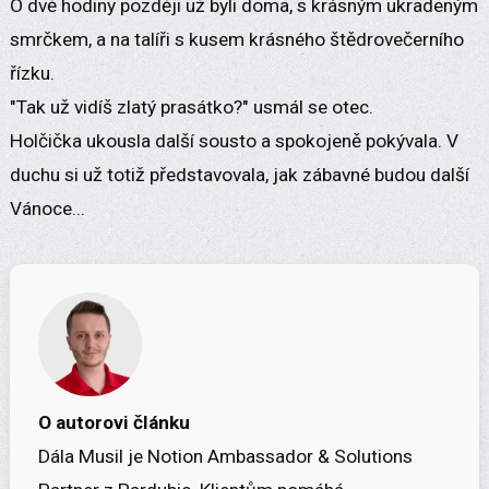
O dvě hodiny později už byli doma, s krásným ukradeným
smrčkem, a na talíři s kusem krásného štědrovečerního
řízku.
"Tak už vidíš zlatý prasátko?" usmál se otec.
Holčička ukousla další sousto a spokojeně pokývala. V
duchu si už totiž představovala, jak zábavné budou další
Vánoce...
O autorovi článku
Dála Musil je Notion Ambassador & Solutions