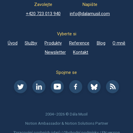
Zavolejte
Napište
+420 723 013 940
info@dalamusil.com
Vyberte si
Úvod
Služby
Produkty
Reference
Blog
O mně
Newsletter
Kontakt
Spojme se
2004–2026 © Dála Musil
Notion Ambassador & Notion Solutions Partner
Zpracování osobních údajů
/
Obchodní podmínky
/
EN version