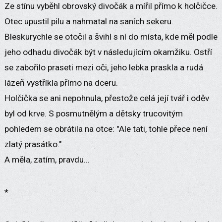
Ze stínu vyběhl obrovský divočák a mířil přímo k holčičce.
Otec upustil pilu a nahmatal na saních sekeru.
Bleskurychle se otočil a švihl s ní do místa, kde měl podle
jeho odhadu divočák být v následujícím okamžiku. Ostří
se zabořilo praseti mezi oči, jeho lebka praskla a rudá
lázeň vystříkla přímo na dceru.
Holčička se ani nepohnula, přestože celá její tvář i oděv
byl od krve. S posmutnělým a dětsky trucovitým
pohledem se obrátila na otce: "Ale tati, tohle přece není
zlatý prasátko."
A měla, zatím, pravdu...
*