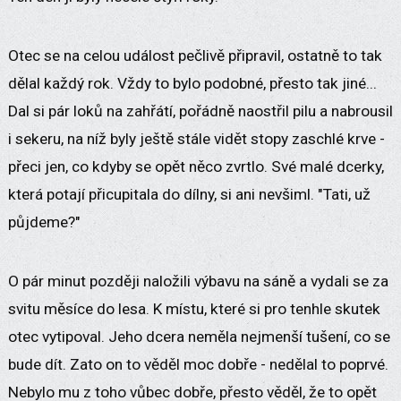
Otec se na celou událost pečlivě připravil, ostatně to tak
dělal každý rok. Vždy to bylo podobné, přesto tak jiné...
Dal si pár loků na zahřátí, pořádně naostřil pilu a nabrousil
i sekeru, na níž byly ještě stále vidět stopy zaschlé krve -
přeci jen, co kdyby se opět něco zvrtlo. Své malé dcerky,
která potají přicupitala do dílny, si ani nevšiml. "Tati, už
půjdeme?"
O pár minut později naložili výbavu na sáně a vydali se za
svitu měsíce do lesa. K místu, které si pro tenhle skutek
otec vytipoval. Jeho dcera neměla nejmenší tušení, co se
bude dít. Zato on to věděl moc dobře - nedělal to poprvé.
Nebylo mu z toho vůbec dobře, přesto věděl, že to opět