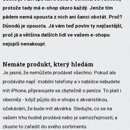
protože tady má e-shop skoro každý. Jenže tím
pádem nemá spousta z nich ani šanci obstát. Proč?
Důvodů je spousta. Já vám teď povím ty nejčastější,
proč já a většina dalších lidí ve vašem e-shopu
nejspíš nenakoupí.
Nemáte produkt, který hledám
Je jasné, že nemůžete prodávat všechno. Pokud ale
prodáváte např. mobilní telefony a v nabídce nebudete
mít iPhone, připravujete se zbytečně o peníze. To platí i
obecněji - když půjdu do e-shopu s akvaristikou,
očekávám, že bude mít akvárka. Sledujte, co se na
vašem trhu hodně prodává nebo je samozřejmostí, a
zkuste to zařadit do svého sortimentu.