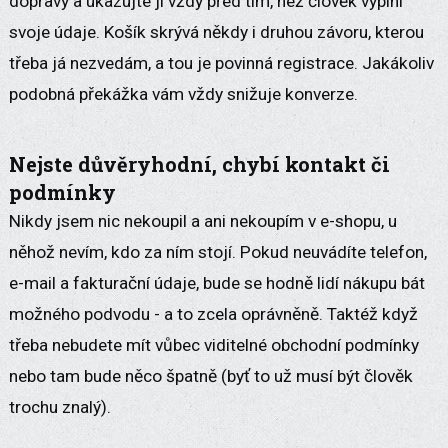
dopravy a ukazujte ji vždy před tím, než člověk vyplní
svoje údaje. Košík skrývá někdy i druhou závoru, kterou
třeba já nezvedám, a tou je povinná registrace. Jakákoliv
podobná překážka vám vždy snižuje konverze.
Nejste důvěryhodní, chybí kontakt či
podmínky
Nikdy jsem nic nekoupil a ani nekoupím v e-shopu, u
něhož nevím, kdo za ním stojí. Pokud neuvádíte telefon,
e-mail a fakturační údaje, bude se hodně lidí nákupu bát
možného podvodu - a to zcela oprávněně. Taktéž když
třeba nebudete mít vůbec viditelné obchodní podmínky
nebo tam bude něco špatně (byť to už musí být člověk
trochu znalý).