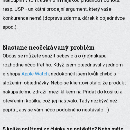
nakoupím v tom, kde vidím nějakou přidanou hodnotu,
resp. USP - unikátní prodejní argument, který vaše
konkurence nemá (doprava zdarma, dárek k objednávce
apod.).
Nastane neočekávaný problém
Občas se můžete snažit sebevíc a o (ne)nákupu
rozhodne něco třetího. Když jsem objednával v jednom
e-shopu
Apple Watch
, nedokončil jsem kvůli chybě s
uložením objednávky. Nebo se klientovi stalo, že produkt
nakupujícímu zdražil mezi klikem na Přidat do košíku a
otevřením košíku, což jej naštvalo. Tady nezbývá než
popřát, aby se vám něco podobného nestávalo :-)
S kolika potížemi ze článku se potýkáte? Nebo máte