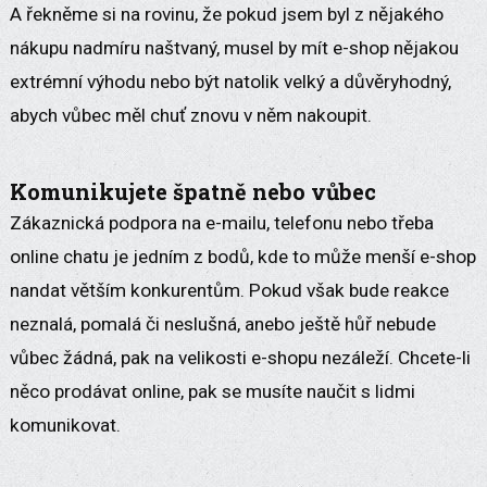
A řekněme si na rovinu, že pokud jsem byl z nějakého
nákupu nadmíru naštvaný, musel by mít e-shop nějakou
extrémní výhodu nebo být natolik velký a důvěryhodný,
abych vůbec měl chuť znovu v něm nakoupit.
Komunikujete špatně nebo vůbec
Zákaznická podpora na e-mailu, telefonu nebo třeba
online chatu je jedním z bodů, kde to může menší e-shop
nandat větším konkurentům. Pokud však bude reakce
neznalá, pomalá či neslušná, anebo ještě hůř nebude
vůbec žádná, pak na velikosti e-shopu nezáleží. Chcete-li
něco prodávat online, pak se musíte naučit s lidmi
komunikovat.