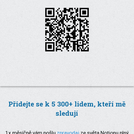
Přidejte se k 5 300+ lidem, kteří mě
sledují
1x měsíčně vám pošlu
zpravodaj
ze světa Notionu plný