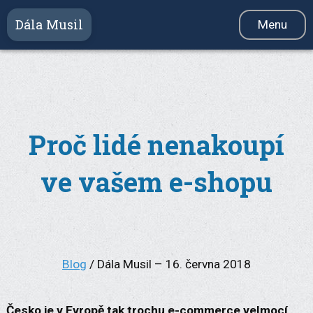
Dála Musil
Menu
Služby
Videokurz
Produkty
Proč lidé nenakoupí
Reference
ve vašem e-shopu
Blog
Newsletter
O mně
Kontakt
Blog
/ Dála Musil – 16. června 2018
Česko je v Evropě tak trochu e-commerce velmocí,