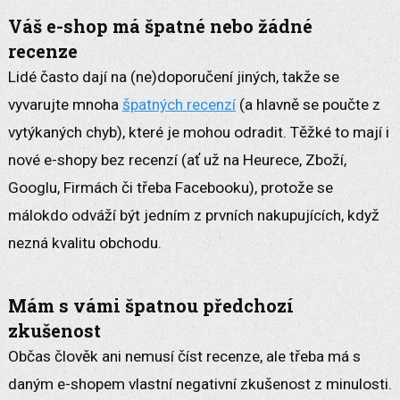
Váš e-shop má špatné nebo žádné
recenze
Lidé často dají na (ne)doporučení jiných, takže se
vyvarujte mnoha
špatných recenzí
(a hlavně se poučte z
vytýkaných chyb), které je mohou odradit. Těžké to mají i
nové e-shopy bez recenzí (ať už na Heurece, Zboží,
Googlu, Firmách či třeba Facebooku), protože se
málokdo odváží být jedním z prvních nakupujících, když
nezná kvalitu obchodu.
Mám s vámi špatnou předchozí
zkušenost
Občas člověk ani nemusí číst recenze, ale třeba má s
daným e-shopem vlastní negativní zkušenost z minulosti.