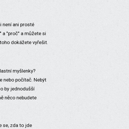
 není ani prosté
" a "proč" a můžete si
 toho dokážete vyřešit.
vlastní myšlenky?
ze nebo počítač. Nebýt
lo by jednodušší
cně něco nebudete
 se, zda to jde