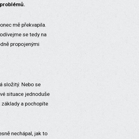
í problémů.
konec mě překvapila.
 Podívejme se tedy na
odně propojenými
á složitý. Nebo se
kové situace jednoduše
ět základy a pochopíte
esně nechápal, jak to