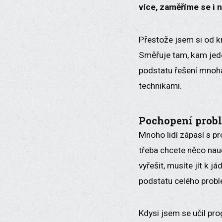
více, zaměříme se i n
Přestože jsem si od kn
Směřuje tam, kam jed
podstatu řešení mnoha
technikami.
Pochopení prob
Mnoho lidí zápasí s pr
třeba chcete něco nauč
vyřešit, musíte jít k 
podstatu celého probl
Kdysi jsem se učil pro