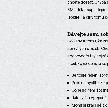
chcete dostat. Chyba 
3M udělat super lepidl
lepidle - a díky tomu 
Dávejte sami so
Co vede k tomu, že zí
správných otázek. Ch
zodpovědět i ty nejzák
hloubky, na co jste se 
Je tohle řešení spr
Proč si myslíte, že 
Co je na něm špatn
Jak by šlo vylepšit?
Mohu si práci nějak