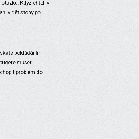
otázku. Když chtěli v
ani vidět stopy po
získáte pokládáním
e budete muset
pochopit problém do