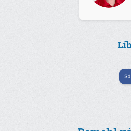
Líb
Sd