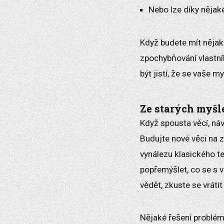
Nebo lze díky nějak
Když budete mít nějak
zpochybňování vlastníh
být jistí, že se vaše 
Ze starých myšl
Když spousta věcí, náv
Budujte nové věci na z
vynálezu klasického t
popřemýšlet, co se s 
vědět, zkuste se vrátit
Nějaké řešení problému