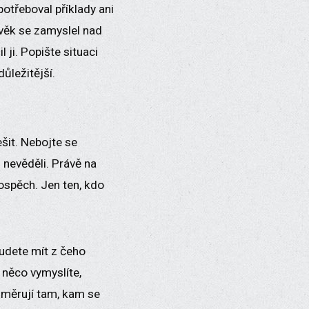
potřeboval příklady ani
ověk se zamyslel nad
 ji. Popište situaci
důležitější.
šit. Nebojte se
 nevěděli. Právě na
rospěch. Jen ten, kdo
budete mít z čeho
 něco vymyslíte,
asměrují tam, kam se