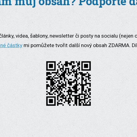
m můj obsah? Podpořte da
lánky, videa, šablony, newsletter či posty na socialu (nejen 
lné částky
mi pomůžete tvořit další nový obsah ZDARMA. Dí