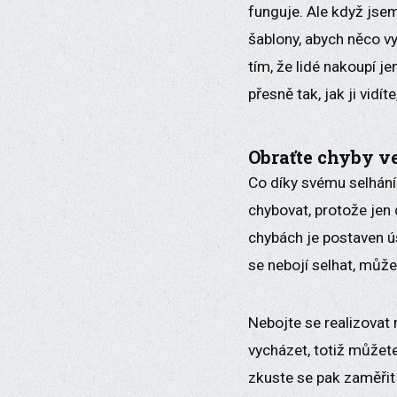
funguje. Ale když jsem
šablony, abych něco vy
tím, že lidé nakoupí je
přesně tak, jak ji vidí
Obraťte chyby v
Co díky svému selhání 
chybovat, protože jen 
chybách je postaven ús
se nebojí selhat, může
Nebojte se realizovat 
vycházet, totiž můžete
zkuste se pak zaměřit 