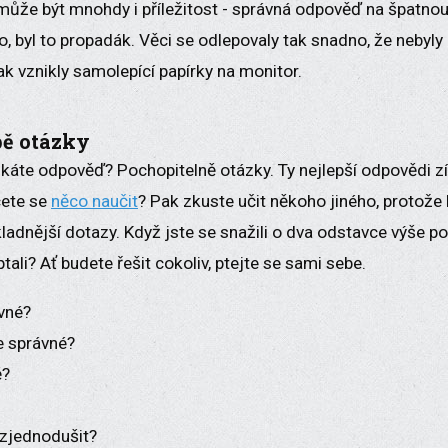
může být mnohdy i příležitost - správná odpověď na špatnou 
o, byl to propadák. Věci se odlepovaly tak snadno, že nebyly 
pak vznikly samolepící papírky na monitor.
bě otázky
skáte odpověď? Pochopitelně otázky. Ty nejlepší odpovědi 
cete se
něco naučit
? Pak zkuste učit někoho jiného, protož
ladnější dotazy. Když jste se snažili o dva odstavce výše 
ptali? Ať budete řešit cokoliv, ptejte se sami sebe.
ávné?
je správné?
ě?
 zjednodušit?