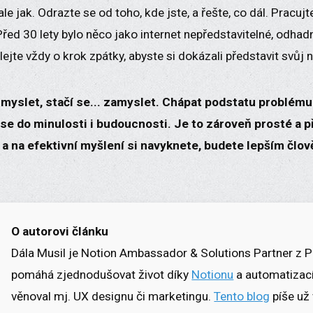
 ale jak. Odrazte se od toho, kde jste, a řešte, co dál. Prac
ed 30 lety bylo něco jako internet nepředstavitelné, odhad
ejte vždy o krok zpátky, abyste si dokázali představit svůj n
 myslet, stačí se... zamyslet. Chápat podstatu problému 
 se do minulosti i budoucnosti. Je to zároveň prosté a p
 a na efektivní myšlení si navyknete, budete lepším člo
O autorovi článku
Dála Musil je Notion Ambassador & Solutions Partner z P
pomáhá zjednodušovat život díky
Notionu
a automatizací
věnoval mj. UX designu či marketingu.
Tento blog
píše už 