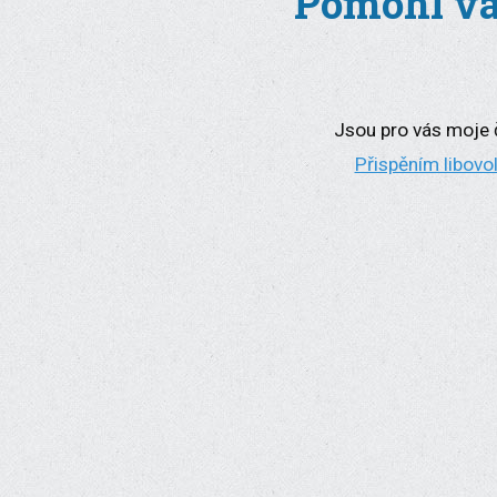
Pomohl vá
Jsou pro vás moje č
Přispěním libovo