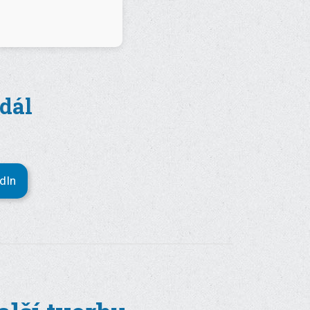
 dál
edIn