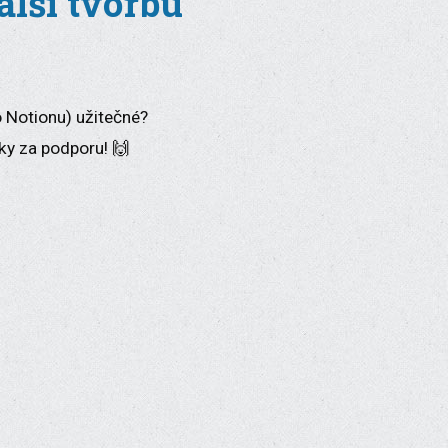
lší tvorbu
o Notionu) užitečné?
ky za podporu! 🙌