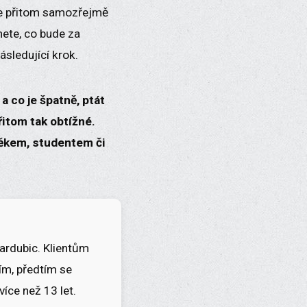
ujte přitom samozřejmě
nete, co bude za
ásledující krok.
a co je špatně, ptát
řitom tak obtížné.
věkem, studentem či
ardubic. Klientům
m, předtím se
více než 13 let.