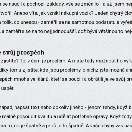
 se naučil a pochopil základy, vše se změnilo - a už jsem ne
tvořil. Anebo víte, jak vznikl nákupní vozík? Jeden chytrý čl
n tolik, co unesou - zaměřil se na samotnou podstatu a vyřešil
te, a zaměřte se na to nejjednodušší, což bývá většinou to nej
e svůj prospěch
zjistíte? To, v čem je problém. A máte tedy možnost ho vyře
díky tomu zjistíte, kde jsou problémy, o nichž jste možná ani
pěch mnoha velikánů, kteří se poučili a obrátili je ve svůj p
 uspět.
nápad, napsat text nebo cokoliv jiného - jenom tehdy, když 
 reálně posoudit kvalitu a udělat potřebné opravy. Když tedy
na to, co je špatně a proč je to špatně. A vaše chyby vás n