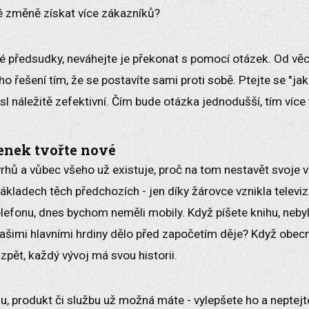
é změně získat více zákazníků?
é předsudky, neváhejte je překonat s pomocí otázek. Od věci
o řešení tím, že se postavíte sami proti sobě. Ptejte se "jak
mysl náležitě zefektivní. Čím bude otázka jednodušší, tím více
enek tvořte nové
rhů a vůbec všeho už existuje, proč na tom nestavět svoje 
ákladech těch předchozích - jen díky žárovce vznikla televi
elefonu, dnes bychom neměli mobily. Když píšete knihu, neby
vašimi hlavními hrdiny dělo před započetím děje? Když obe
 zpět, každý vývoj má svou historii.
, produkt či službu už možná máte - vylepšete ho a neptejte