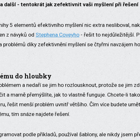
a další - tentokrát jak zefektivnit vaši myšlení při řešen
ihy 5 elementů efektivního myšlení nic extra nesliboval, na
en z návyků od
Stephena Coveyho
- řešit to nejdůležitější.
 problémů díky zefektivnění myšlení se čtyřmi navzájem h
lému do hloubky
oblémem a nedaří se jim ho rozlousknout, protože se jim zd
it a marně přemýšlíte, jak to vlastně funguje. Chcete-li ta
jádru, řešit menší problém uvnitř většího. Čím více budete um
ému, tím snáze najdete řešení.
gramovat podle příkladů, používal šablony, ale nikdy jsem př