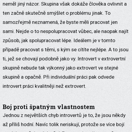
neměl jiný názor. Skupina však dokáže člověka ovlivnit a
ten začně skutečně smýšlet o problému jinak. To
samozřejmě neznamená, že byste měli pracovat jen
sami. Nejde o to nespolupracovat vůbec, ale naopak najít
způsob, jak spolupracovat lépe. Ideálem je v tomto
případě pracovat s těmi, s kým se cítíte nejlépe. A to jsou
ti, jež se chovají podobně jako vy. Introvert v extrovertní
skupině nebude tak výkonný jako extrovert ve stejné
skupině a opačně. Při individuální práci pak odvede
introvert práci kvalitněji než extrovert.
Boj proti špatným vlastnostem
Jednou z největších chyb introvertů je to, že jsou někdy
až příliš hodní. Navíc tolik neriskují, protože se více bojí