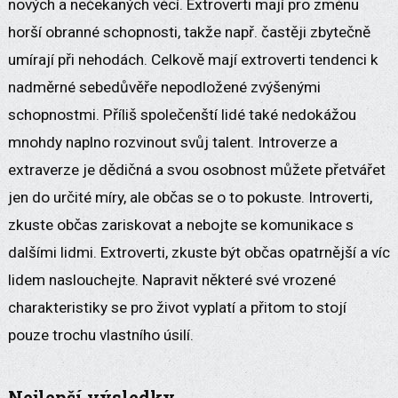
nových a nečekaných věcí. Extroverti mají pro změnu
horší obranné schopnosti, takže např. častěji zbytečně
umírají při nehodách. Celkově mají extroverti tendenci k
nadměrné sebedůvěře nepodložené zvýšenými
schopnostmi. Příliš společenští lidé také nedokážou
mnohdy naplno rozvinout svůj talent. Introverze a
extraverze je dědičná a svou osobnost můžete přetvářet
jen do určité míry, ale občas se o to pokuste. Introverti,
zkuste občas zariskovat a nebojte se komunikace s
dalšími lidmi. Extroverti, zkuste být občas opatrnější a víc
lidem naslouchejte. Napravit některé své vrozené
charakteristiky se pro život vyplatí a přitom to stojí
pouze trochu vlastního úsilí.
Nejlepší výsledky