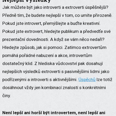
Jak můžete být jako introverti a extroverti úspěšnější?
Předně tím, že budete nejlepší v tom, co umíte přirozeně.
Pokud jste introvert, přemýšlejte a buďte kreativní.
Pokud jste extrovert, hledejte publikum a předvedťe své
prezentační dovednosti. A když se vám něco nedaří?
Hledejte způsob, jak si pomoci. Zatímco extrovertům
pomáhá pořádné nabuzení a akce, introvertům
dostatečný klid. Z hlediska vůdcovství pak dosahují
nejlepších výsledků extroverti s pasivnějšími lidmi jako
podřízenými a introverti s aktivnějšími.
Úspěchů
lze totiž
dosáhnout vždy jen kombinací znalostí s konkrétními
činy.
Není lepší ani horší být introvertem, není lepší ani