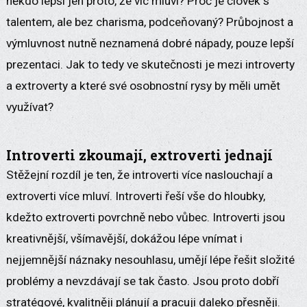
někdo lepší jen proto, že víc mluví? Proč je člověk s
talentem, ale bez charisma, podceňovaný? Průbojnost a
výmluvnost nutně neznamená dobré nápady, pouze lepší
prezentaci. Jak to tedy ve skutečnosti je mezi introverty
a extroverty a které své osobnostní rysy by měli umět
využívat?
Introverti zkoumají, extroverti jednají
Stěžejní rozdíl je ten, že introverti více naslouchají a
extroverti více mluví. Introverti řeší vše do hloubky,
kdežto extroverti povrchně nebo vůbec. Introverti jsou
kreativnější, všímavější, dokážou lépe vnímat i
nejjemnější náznaky nesouhlasu, umějí lépe řešit složité
problémy a nevzdávají se tak často. Jsou proto dobří
stratégové, kvalitněji plánují a pracuji daleko přesněji.