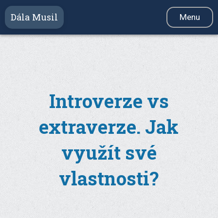
Dála Musil
Menu
Služby
Videokurz
Produkty
Introverze vs
Reference
extraverze. Jak
Blog
Newsletter
využít své
O mně
vlastnosti?
Kontakt