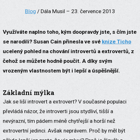
Blog
/ Dála Musil – 23. července 2013
Využíváte naplno toho, kým doopravdy jste, s čím jste
se narodili? Susan Cain přinesla ve své
knize Ticho
ucelený pohled na chování introvertů a extrovertů, z
čehož se můžete hodně poučit. A díky svým
vrozeným vlastnostem být i lepší a úspěšnější.
Základní mýlka
Jak se liší introvert a extrovert? V současné populaci
převládá názor, že introverti jsou stydliví, tišší a
nevýrazní, tím pádem méně chytřejší a horší než
extrovertní jedinci. Avšak neprávem. Proč by měl být