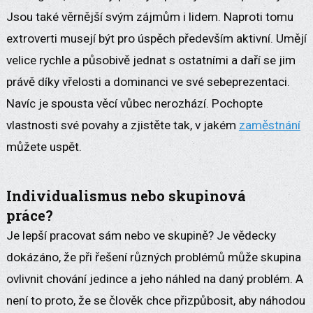
Jsou také věrnější svým zájmům i lidem. Naproti tomu
extroverti musejí být pro úspěch především aktivní. Umějí
velice rychle a působivě jednat s ostatními a daří se jim
právě díky vřelosti a dominanci ve své sebeprezentaci.
Navíc je spousta věcí vůbec nerozhází. Pochopte
vlastnosti své povahy a zjistěte tak, v jakém
zaměstnání
můžete uspět.
Individualismus nebo skupinová
práce?
Je lepší pracovat sám nebo ve skupině? Je vědecky
dokázáno, že při řešení různých problémů může skupina
ovlivnit chování jedince a jeho náhled na daný problém. A
není to proto, že se člověk chce přizpůbosit, aby náhodou