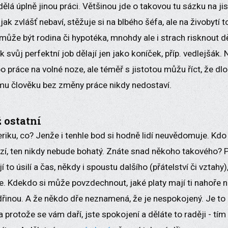
ělá úplně jinou práci. Většinou jde o takovou tu sázku na jis
ijak zvlášť nebaví, stěžuje si na blbého šéfa, ale na živobytí
ůže být rodina či hypotéka, mnohdy ale i strach risknout dě
svůj perfektní job dělají jen jako koníček, příp. vedlejšák. 
o práce na volné noze, ale téměř s jistotou můžu říct, že dl
mu člověku bez změny práce nikdy nedostaví.
 ostatní
riku, co? Jenže i tenhle bod si hodně lidí neuvědomuje. Kdo
zí, ten nikdy nebude bohatý. Znáte snad někoho takového? 
 to úsilí a čas, někdy i spoustu dalšího (přátelství či vztahy
de. Kdekdo si může povzdechnout, jaké platy mají ti nahoře 
dřinou. A že někdo dře neznamená, že je nespokojený. Je t
a protože se vám daří, jste spokojení a děláte to raději - tím