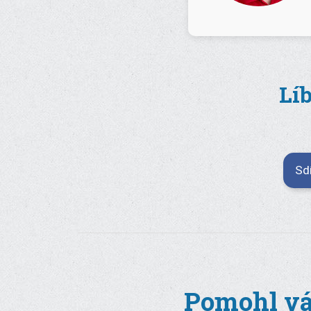
Líb
Sd
Pomohl vá