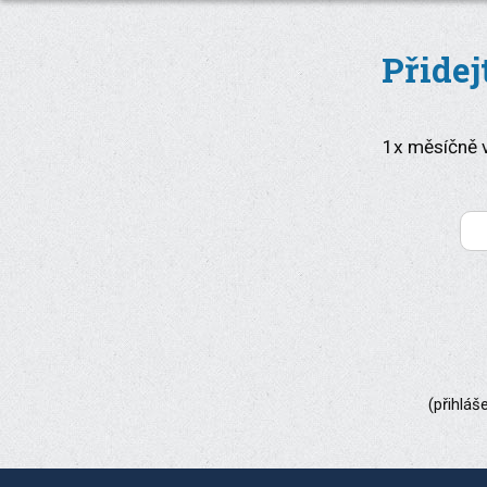
Přidej
1x měsíčně 
(přihláš