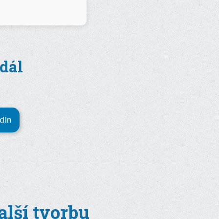
 dál
edIn
lší tvorbu