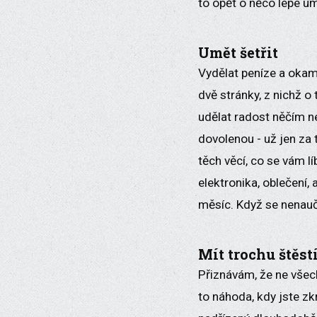
to opět o něco lépe umí
Umět šetřit
Vydělat peníze a okam
dvě stránky, z nichž o 
udělat radost něčím ne
dovolenou - už jen za 
těch věcí, co se vám l
elektronika, oblečení,
měsíc. Když se nenaučí
Mít trochu štěst
Přiznávám, že ne všec
to náhoda, kdy jste zk