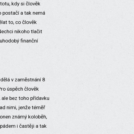
totu, kdy si člověk
 to postačí a tak nemá
lat to, co člověk
Nechci nikoho tlačit
ouhodobý finanční
 dělá v zaměstnání 8
Pro úspěch člověk
), ale bez toho přídavku
nad nimi, jenže téměř
o onen známý koloběh,
 pádem i častěji a tak