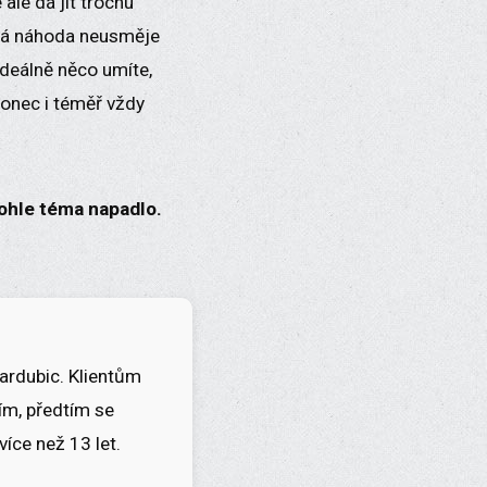
le dá jít trochu
tná náhoda neusměje
 ideálně něco umíte,
konec i téměř vždy
tohle téma napadlo.
ardubic. Klientům
m, předtím se
více než 13 let.