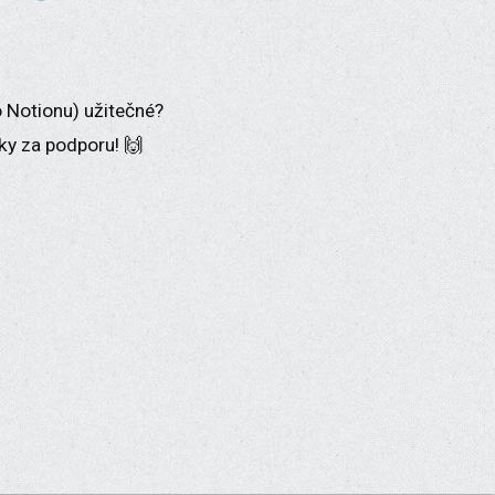
o Notionu) užitečné?
ky za podporu! 🙌