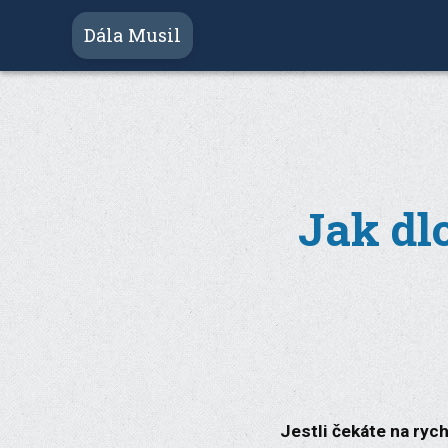
Dála Musil
Jak dl
Jestli čekáte na rych