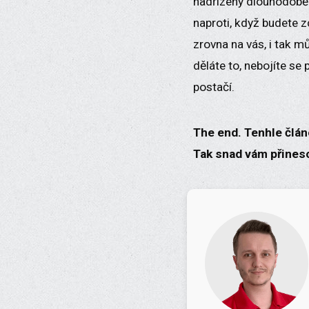
nadřízený dlouhodobě 
naproti, když budete 
zrovna na vás, i tak mů
děláte to, nebojíte se
postačí.
The end. Tenhle člán
Tak snad vám přineso