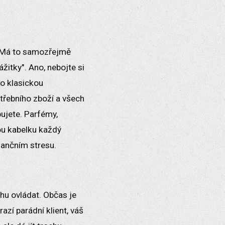
a. Má to samozřejmě
ážitky". Ano, nebojte si
bo klasickou
otřebního zboží a všech
bujete. Parfémy,
vou kabelku každý
inančním stresu.
hu ovládat. Občas je
zí parádní klient, váš