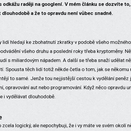
s odkážu raději na googlení. V mém článku se dozvíte to
t dlouhodobě a že to opravdu není vůbec snadné.
y lidí hledají ke zbohatnutí zkratky v podobě všeho možného 
 podvádění všeho druhu a poslední roky třeba kryptoměny. N
budí s miliardovým nápadem. A další se třeba snaží udělat něc
tí. Spousta těch lidí totiž někde četla o tom, jak se někom
chtějí to samé. Jenže tou nejjistější cestou k vydělání peně
aření, opravování aut nebo programování. Když něco opravdu u
te i vydělávat dlouhodobě.
e
 zcela logický, ale nepochybuji, že i vy máte ve svém okolí 