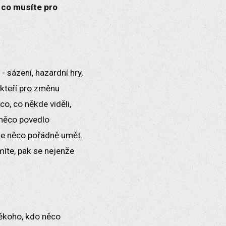
, co musíte pro
- sázení, hazardní hry,
ěkteří pro změnu
o, co někde viděli,
u něco povedlo
z je něco pořádně umět.
míte, pak se nejenže
někoho, kdo něco