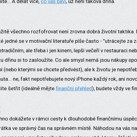
te... A dělat více,
co vás baví
, už není taková dřina.
žitě všechno rozfofrovat není zrovna dobrá životní taktik
té jedné se v motivační literatuře píše často - "utrácejte za z
tradičním, ale třeba i jen kinem, lepší večeří v restauraci ne
tu dřinu si to zasloužíte. Co ale smysl nemá jsou nákupy sp
íbí (nebo kterými se chcete předvést), ale k životu je nepotře
 auta... ne, fakt nepotřebujete nový iPhone každý rok, ani no
te šetřit (ideálně mějte
finanční přehled
), budete vždy ve f
í
hno dokážete v rámci cesty k dlouhodobé finančnímu úspěc
rátka ve správný čas na správném místě. Náhodou na vás nara