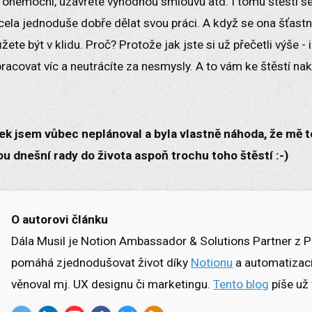
onemocní, uzavřete výhodnou smlouvu atd. I tomu štěstí se a
zcela jednoduše dobře dělat svou práci. A když se ona šťas
žete být v klidu. Proč? Protože jak jste si už přečetli výše -
 pracovat víc a neutrácíte za nesmysly. A to vám ke štěstí na
ek jsem vůbec neplánoval a byla vlastně náhoda, že mě 
u dnešní rady do života aspoň trochu toho štěstí :-)
O autorovi článku
Dála Musil je Notion Ambassador & Solutions Partner z P
pomáhá zjednodušovat život díky
Notionu
a automatizací
věnoval mj. UX designu či marketingu.
Tento blog
píše už 