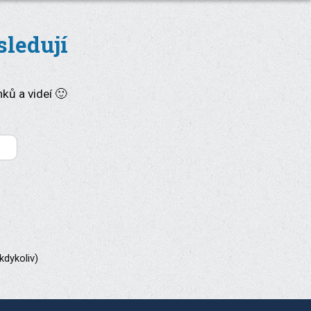
sledují
nků a videí 🙂
kdykoliv)