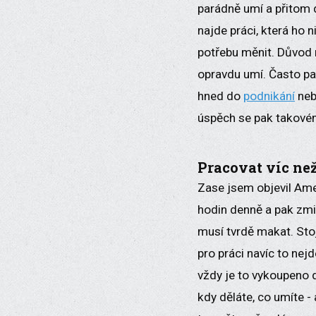
parádně umí a přitom d
najde práci, která ho n
potřebu měnit. Důvod m
opravdu umí. Často pak 
hned do
podnikání
neb
úspěch se pak takové
Pracovat víc než
Zase jsem objevil Ame
hodin denně a pak zmi
musí tvrdě makat. Stojí
pro práci navíc to nej
vždy je to vykoupeno 
kdy děláte, co umíte - 