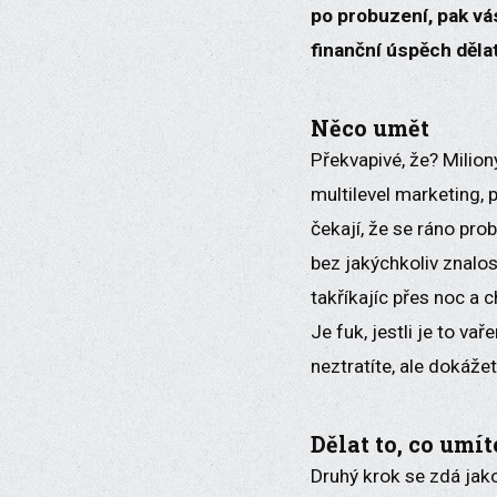
po probuzení, pak vá
finanční úspěch děla
Něco umět
Překvapivé, že? Milion
multilevel marketing,
čekají, že se ráno pro
bez jakýchkoliv znalos
takříkajíc přes noc a 
Je fuk, jestli je to v
neztratíte, ale dokáže
Dělat to, co umít
Druhý krok se zdá jako