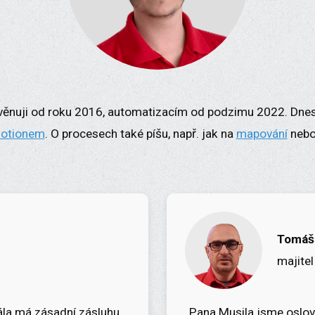
 věnuji od roku 2016, automatizacím od podzimu 2022. Dne
otionem
. O procesech také píšu, např. jak na
mapování
neb
Tomáš
majitel
Dála má zásadní zásluhu
„Pana Musila jsme oslovi