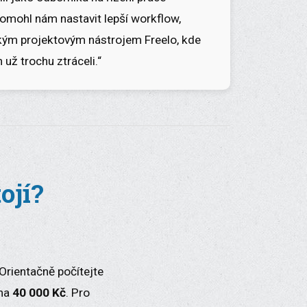
mohl nám nastavit lepší workflow,
eským projektovým nástrojem Freelo, kde
 už trochu ztráceli.“
ojí?
Orientačně počítejte
 na
40 000 Kč
. Pro