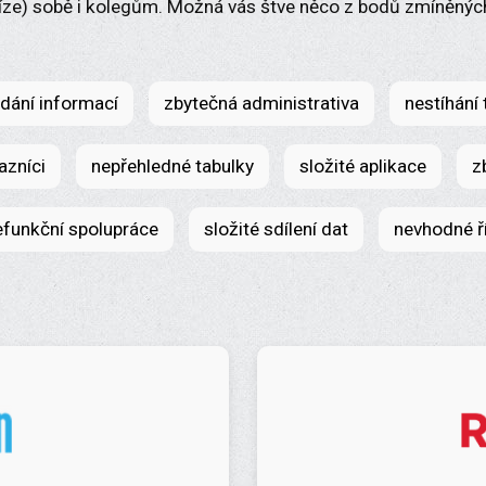
íze) sobě i kolegům. Možná vás štve něco z bodů zmíněnýc
edání informací
zbytečná administrativa
nestíhání
azníci
nepřehledné tabulky
složité aplikace
z
efunkční spolupráce
složité sdílení dat
nevhodné ř