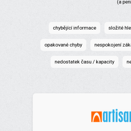
(a pen
chybějící informace
složité hl
opakované chyby
nespokojení zák
nedostatek času / kapacity
n