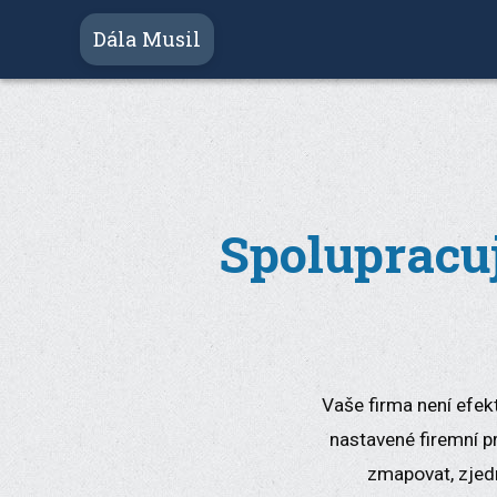
Dála Musil
Spolupracuj
Vaše firma není efek
nastavené firemní p
zmapovat, zjedn