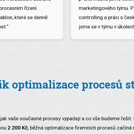
procesním řízení.
marketingového týmu. Po
šablon, které se denně
controlling a práci s č
st.“
jsme se v týmu v úkolech
ik optimalizace procesů st
 jak vaše současné procesy vypadají a co vše budeme řešit. 
bou
2 200 Kč
, běžná optimalizace firemních procesů začíná