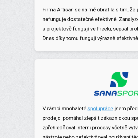
Firma Artisan se na mě obrátila s tím, že
nefunguje dostatečně efektivně. Zanalyz
a projektově fungují ve Freelu, sepsal pro
Dnes díky tomu fungují výrazně efektivněj
V rámci mnohaleté
spolupráce
jsem před
prodejci pomáhal zlepšit zákaznickou s
zpřehledňoval interní procesy včetně vytv
nástroje nebo zefektivňoval používaní tě