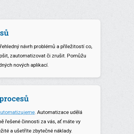
esů
ehledný návrh problémů a příležitostí co,
epšit, zautomatizovat či zrušit. Pomůžu
ných nových aplikací.
procesů
automatizujeme
. Automatizace udělá
ně řešené činnosti za vás, ať máte vy
žité a ušetříte zbytečné náklady.