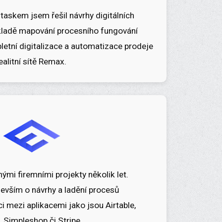
taskem jsem řešil návrhy digitálních
základě mapování procesního fungování
letní digitalizace a automatizace prodeje
ealitní sítě Remax.
mi firemními projekty několik let.
devším o návrhy a ladění procesů
 mezi aplikacemi jako jsou Airtable,
n
, Simpleshop či Stripe.