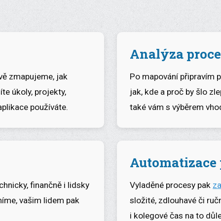
Analýza proc
vě zmapujeme, jak
Po mapování připravím př
te úkoly, projekty,
jak, kde a proč by šlo zl
aplikace používáte.
také vám s výběrem vhod
Automatizace 
nicky, finančně i lidsky
Vyladěné procesy pak
z
níme, vašim lidem pak
složité, zdlouhavé či ruč
i kolegové čas na to důle