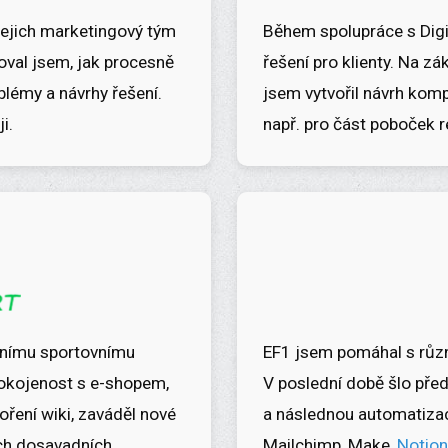
 jejich marketingový tým
Během spolupráce s Digi
oval jsem, jak procesně
řešení pro klienty. Na 
blémy a návrhy řešení.
jsem vytvořil návrh komp
i.
např. pro část poboček r
nímu sportovnímu
EF1 jsem pomáhal s různý
pokojenost s e-shopem,
V poslední době šlo pře
oření wiki, zaváděl nové
a následnou automatizaci
ch dosavadních.
Mailchimp, Make,
Notio