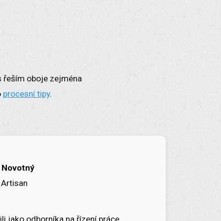
s řeším oboje zejména
o
procesní tipy
.
 Novotný
 Artisan
li jako odborníka na řízení práce