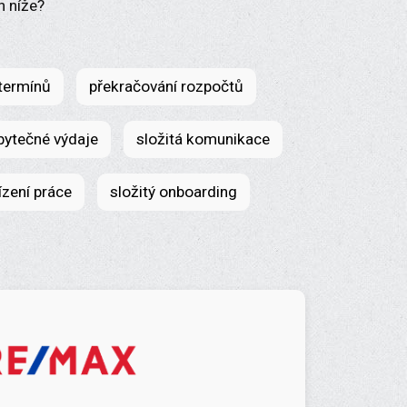
h níže?
 termínů
překračování rozpočtů
bytečné výdaje
složitá komunikace
ízení práce
složitý onboarding