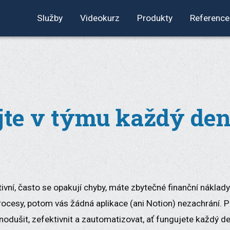
Služby
Videokurz
Produkty
Reference
te v týmu každý den
tivní, často se opakují chyby, máte zbytečné finanční nákla
rocesy, potom vás žádná aplikace (ani Notion) nezachrání
odušit, zefektivnit a zautomatizovat, ať fungujete každý de