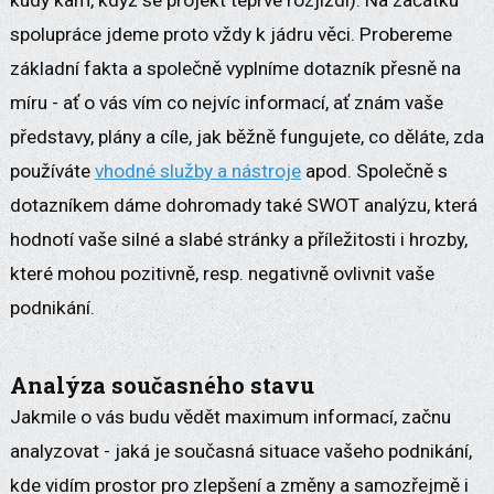
kudy kam, když se projekt teprve rozjíždí). Na začátku
spolupráce jdeme proto vždy k jádru věci. Probereme
základní fakta a společně vyplníme dotazník přesně na
míru - ať o vás vím co nejvíc informací, ať znám vaše
představy, plány a cíle, jak běžně fungujete, co děláte, zda
používáte
vhodné služby a nástroje
apod. Společně s
dotazníkem dáme dohromady také SWOT analýzu, která
hodnotí vaše silné a slabé stránky a příležitosti i hrozby,
které mohou pozitivně, resp. negativně ovlivnit vaše
podnikání.
Analýza současného stavu
Jakmile o vás budu vědět maximum informací, začnu
analyzovat - jaká je současná situace vašeho podnikání,
kde vidím prostor pro zlepšení a změny a samozřejmě i