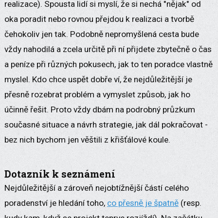
realizace). Spousta lidí si myslí, že si nechá "nějak" od
oka poradit nebo rovnou přejdou k realizaci a tvorbě
čehokoliv jen tak. Podobně nepromyšlená cesta bude
vždy nahodilá a zcela určitě při ní přijdete zbytečně o čas
a peníze při různých pokusech, jak to ten poradce vlastně
myslel. Kdo chce uspět dobře ví, že nejdůležitější je
přesně rozebrat problém a vymyslet způsob, jak ho
účinně řešit. Proto vždy dbám na podrobný průzkum
současné situace a návrh strategie, jak dál pokračovat -
bez nich bychom jen věštili z křišťálové koule.
Dotazník k seznámení
Nejdůležitější a zároveň nejobtížnější částí celého
poradenství je hledání toho,
co přesně je špatně
(resp.