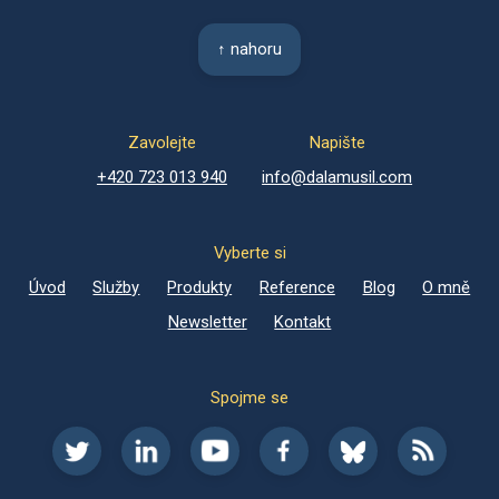
↑ nahoru
Zavolejte
Napište
+420 723 013 940
info@dalamusil.com
Vyberte si
Úvod
Služby
Produkty
Reference
Blog
O mně
Newsletter
Kontakt
Spojme se