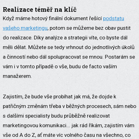
Realizace téměř na klíč
Když máme hotový finální dokument řešící
podstatu
vašeho marketingu
, potom se můžeme bez obav pustit
do realizace. Díky analýze a strategii víte, co byste dál
měli dělat. Můžete se tedy vrhnout do jednotlivých úkolů
a činností nebo dál spolupracovat se mnou. Postarám se
vám i v tomto případě o vše, budu de facto vaším
manažerem.
Zajistím, že bude vše probíhat jak má, že dojde k
patřičným změnám třeba v běžných procesech, sám nebo
s dalšími specialisty budu průběžně realizovat
marketingovou komunikaci... jak rád říkám, zajistím vám
vše od A do Z, ať máte víc volného času na všechno, co