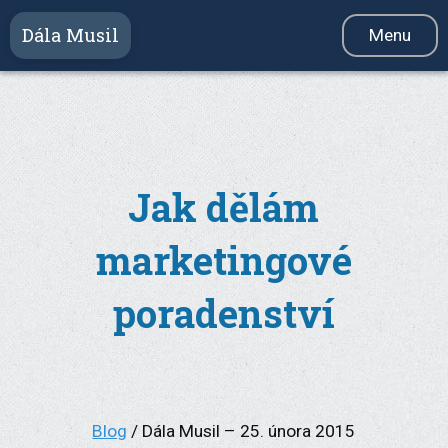
Dála Musil
Menu
Služby
Videokurz
Produkty
Jak dělám
Reference
marketingové
Blog
Newsletter
poradenství
O mně
Kontakt
Blog
/ Dála Musil – 25. února 2015