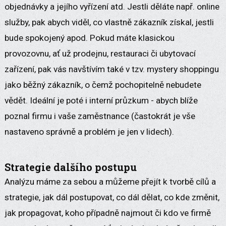
objednávky a jejího vyřízení atd. Jestli děláte např. online
služby, pak abych viděl, co vlastně zákazník získal, jestli
bude spokojený apod. Pokud máte klasickou
provozovnu, ať už prodejnu, restauraci či ubytovací
zařízení, pak vás navštívím také v tzv. mystery shoppingu
jako běžný zákazník, o čemž pochopitelně nebudete
vědět. Ideální je poté i interní průzkum - abych blíže
poznal firmu i vaše zaměstnance (častokrát je vše
nastaveno správně a problém je jen v lidech).
Strategie dalšího postupu
Analýzu máme za sebou a můžeme přejít k tvorbě cílů a
strategie, jak dál postupovat, co dál dělat, co kde změnit,
jak propagovat, koho případně najmout či kdo ve firmě