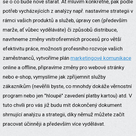
se o co bude nově starat. Ať mluvím konkrétně, pak podle
potřeb vycházejících z analýzy např. nastavíme strategii v
rámci vašich produktů a služeb, úpravy cen (především
marže, ať vůbec vyděláváte) či způsobů distribuce,
navrhneme změny vnitrofiremních procesů pro větší
efektivitu práce, možnosti profesního rozvoje vašich
zaměstnanců, vytvoříme plán
marketingové komunikace
online a offline, připravíme změny pro webové stránky
nebo e-shop, vymyslíme jak zpříjemnit služby
zákazníkům (nevěřili byste, co mnohdy dokáže věrnostní
program nebo jen "hloupé" zavedení platby kartou) atd. V
tuto chvíli pro vás již budu mít dokončený dokument
shrnující analýzu a strategii, díky němuž můžete začít
pracovat účinněji a především více vydělávat.