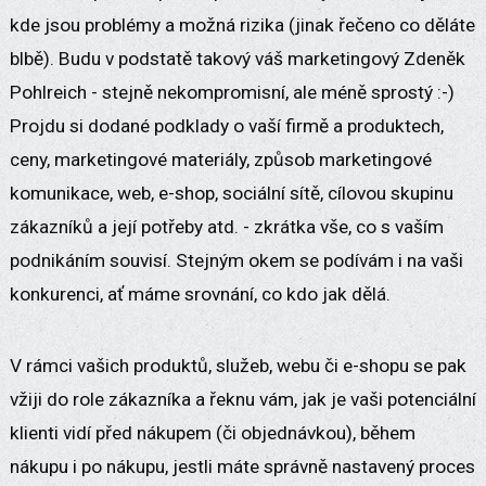
kde jsou problémy a možná rizika (jinak řečeno co děláte
blbě). Budu v podstatě takový váš marketingový Zdeněk
Pohlreich - stejně nekompromisní, ale méně sprostý :-)
Projdu si dodané podklady o vaší firmě a produktech,
ceny, marketingové materiály, způsob marketingové
komunikace, web, e-shop, sociální sítě, cílovou skupinu
zákazníků a její potřeby atd. - zkrátka vše, co s vaším
podnikáním souvisí. Stejným okem se podívám i na vaši
konkurenci, ať máme srovnání, co kdo jak dělá.
V rámci vašich produktů, služeb, webu či e-shopu se pak
vžiji do role zákazníka a řeknu vám, jak je vaši potenciální
klienti vidí před nákupem (či objednávkou), během
nákupu i po nákupu, jestli máte správně nastavený proces