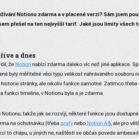
užívání Notionu zdarma a v placené verzi? Sám jsem použ
em přešel na ten nejvyšší tarif. Jaké jsou limity všech ta
říve a dnes
dil, že
Notion
nabízí zdarma daleko víc než jiné aplikace. Spo
ené byly měřitelné věci typu velikost nahrávaného souboru n
 historie stránky, ale nikoliv funkce samotné. Zatímco třeba 
a funkci timeline, v Notionu byla a je zdarma.
u Notionu, takže jak se rozvíjí, některé funkce jsou dostupné
darma na ochutnávku (třeba
grafy
nebo
Notion AI
), ale pro vět
nkcí to chápu, u jiných ne, naštěstí se občas povede ambas