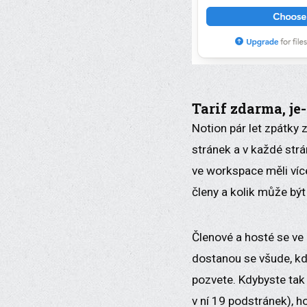
Tarif zdarma, je-
Notion pár let zpátky 
stránek a v každé strá
ve workspace měli víc
členy a kolik může být
Členové a hosté se ve z
dostanou se všude, kde
pozvete. Kdybyste tak 
v ní 19 podstránek), h