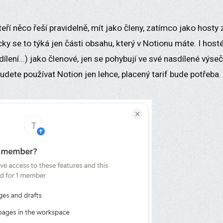
teří něco řeší pravidelně, mít jako členy, zatímco jako hosty z
cky se to týká jen části obsahu, který v Notionu máte. I ho
dílení...) jako členové, jen se pohybují ve své nasdílené výseč
udete používat Notion jen lehce, placený tarif bude potřeba.