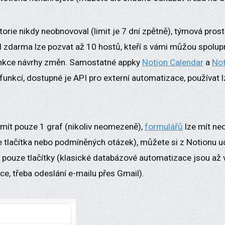
storie nikdy neobnovoval (limit je 7 dní zpětně), týmová pros
 I zdarma lze pozvat až 10 hostů, kteří s vámi můžou spolu
unkce návrhy změn. Samostatné appky
Notion Calendar
a
Not
unkcí, dostupné je API pro externí automatizace, používat 
 mít pouze 1 graf (nikoliv neomezeně),
formulářů
lze mít ne
 tlačítka nebo podmíněných otázek), můžete si z Notionu u
t pouze tlačítky (klasické databázové automatizace jsou až 
ce, třeba odeslání e-mailu přes Gmail).