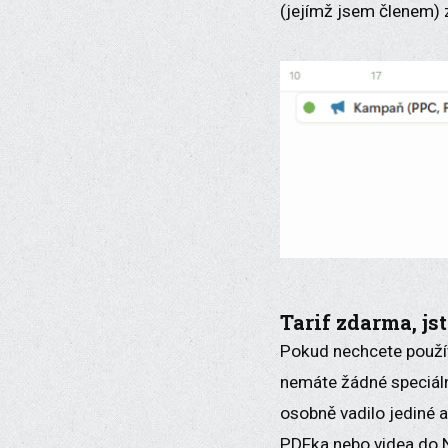
(jejímž jsem členem) z
Tarif zdarma, js
Pokud nechcete použív
nemáte žádné speciáln
osobně vadilo jediné a
PDFka nebo videa do N