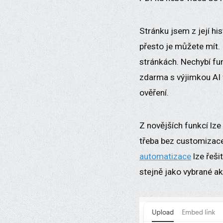
Stránku jsem z její hi
přesto je můžete mít.
stránkách. Nechybí f
zdarma s výjimkou AI f
ověření.
Z novějších funkcí lze
třeba bez customizace
automatizace
lze řeši
stejně jako vybrané ak