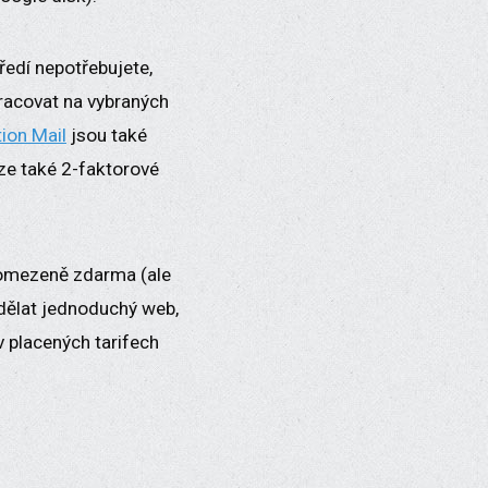
tředí nepotřebujete,
pracovat na vybraných
ion Mail
jsou také
lze také 2-faktorové
omezeně zdarma (ale
dělat jednoduchý web,
v placených tarifech