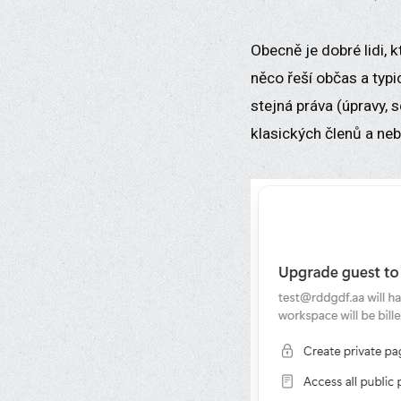
Obecně je dobré lidi, k
něco řeší občas a typi
stejná práva (úpravy, s
klasických členů a neb