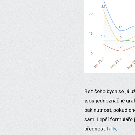
Bez čeho bych se já už
jsou jednoznačně graf
pak nutnost, pokud chc
sám. Lepší formuláře j
přednost
Tally
.