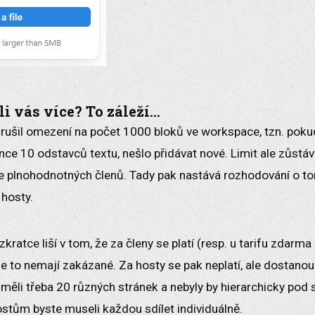
li vás více? To záleží...
zrušil omezení na počet 1000 bloků ve workspace, tzn. pokud
nce 10 odstavců textu, nešlo přidávat nové. Limit ale zůstáv
e plnohodnotných členů. Tady pak nastává rozhodování o tom,
 hosty.
kratce liší v tom, že za členy se platí (resp. u tarifu zdarma 
 to nemají zakázané. Za hosty se pak neplatí, ale dostanou
měli třeba 20 různých stránek a nebyly by hierarchicky pod 
ostům byste museli každou sdílet individuálně.