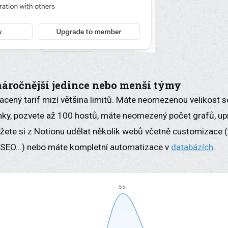
náročnější jedince nebo menší týmy
acený tarif mizí většina limitů. Máte neomezenou velikost s
nky, pozvete až 100 hostů, máte neomezený počet grafů, upra
ůžete si z Notionu udělat několik webů včetně customizace 
í SEO...) nebo máte kompletní automatizace v
databázích
.