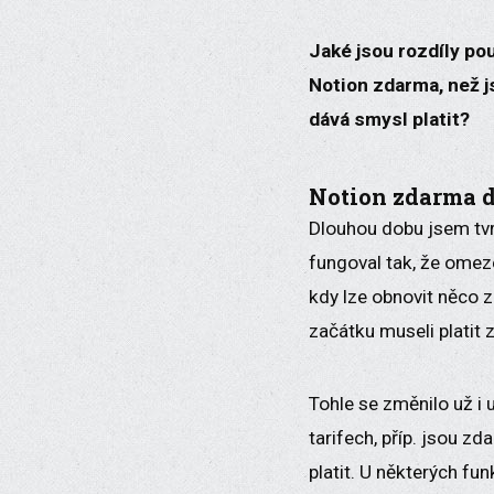
Jaké jsou rozdíly po
Notion zdarma, než js
dává smysl platit?
Notion zdarma d
Dlouhou dobu jsem tvr
fungoval tak, že omez
kdy lze obnovit něco z
začátku museli platit z
Tohle se změnilo už i 
tarifech, příp. jsou z
platit. U některých fu