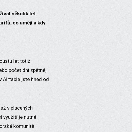
íval několik let
rifů, co umějí a kdy
ustu let totiž
ebo počet dní zpětně,
v Airtable jste hned od
 až v placených
ší využití je nutné
adorské komunitě