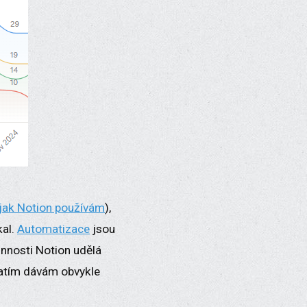
 jak Notion používám
),
kal.
Automatizace
jsou
innosti Notion udělá
 zatím dávám obvykle