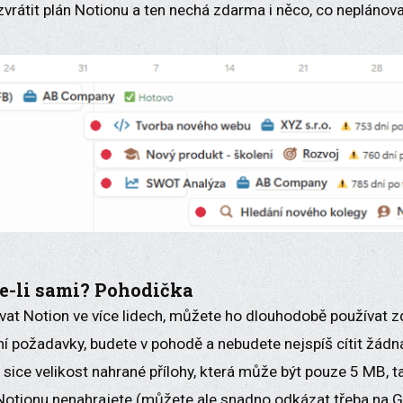
vrátit plán Notionu a ten nechá zdarma i něco, co neplánova
te-li sami? Pohodička
at Notion ve více lidech, můžete ho dlouhodobě používat 
í požadavky, budete v pohodě a nebudete nejspíš cítit žád
 sice velikost nahrané přílohy, která může být pouze 5 MB, ta
otionu nenahrajete (můžete ale snadno odkázat třeba na G