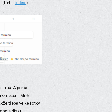
l (třeba
offline
).
zdarma. A pokud
ná omezení. Mně
kže třeba velké fotky,
oogle disk).